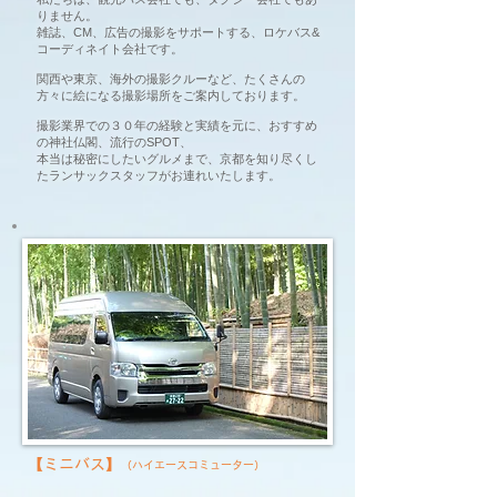
りません。
雑誌、CM、広告の撮影をサポートする、ロケバス&
コーディネイト会社です。
関西や東京、海外の撮影クルーなど、たくさんの
方々に絵になる撮影場所をご案内しております。
撮影業界での３０年の経験と実績を元に、おすすめ
の神社仏閣、流行のSPOT、
本当は秘密にしたいグルメまで、
京都を知り尽くし
たランサックスタッフがお連れいたします。
【ミニバス】
（ハイエースコミューター）
​