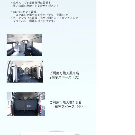
・小グループや家族旅行に最適！
狭い京都の路地もおまかせください！
・ACコンセント装備
（スマホの充電やカメラバッテリー充電もOK）
・カーテンをフル装備、完全に閉じることができるので
​ プライバシー保護もばっちりです。
ご利用可能人数９名
​ +荷室スペース（大）
ご利用可能人数1３名
​ +荷室スペース（小）