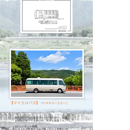
【マイクロバス】
（トヨタコースター）
​
・家族旅行からお友達グループでの旅行に最適！
お荷物が多くても
安心の、大きな荷室です。
・ACコンセント装備
（スマホの充電やカメラバッテリー充電もOK）